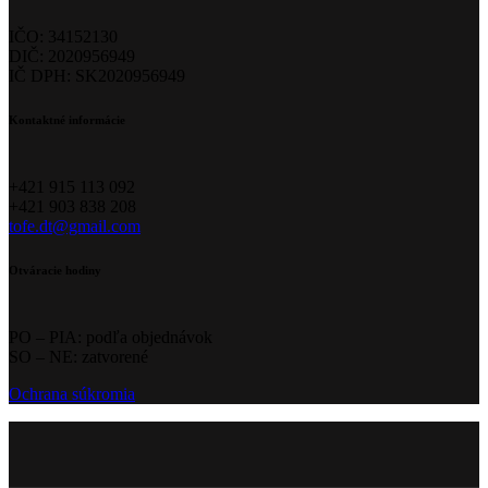
IČO: 34152130
DIČ: 2020956949
IČ DPH: SK2020956949
Kontaktné informácie
+421 915 113 092
+421 903 838 208
tofe.dt@gmail.com
Otváracie hodiny
PO – PIA: podľa objednávok
SO – NE: zatvorené
Ochrana súkromia