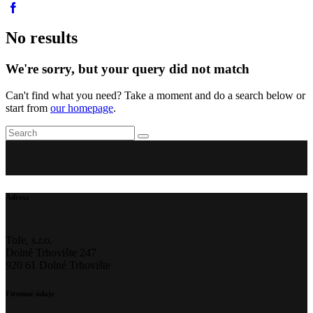
No results
We're sorry, but your query did not match
Can't find what you need? Take a moment and do a search below or
start from
our homepage
.
Adresa
Tofe, s.r.o.
Dolné Trhovište 247
920 61 Dolné Trhovište
Firemné údaje